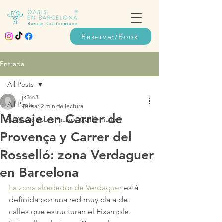
Reservar/Book
Entrada
All Posts
jk2663
All Posts
18 mar
2 min de lectura
Masaje en Carrer de
Artículos sobre masaje Californiano
Provença y Carrer del
Rosselló: zona Verdaguer
en Barcelona
La zona alrededor de Verdaguer
 está 
definida por una red muy clara de 
calles que estructuran el Eixample. 