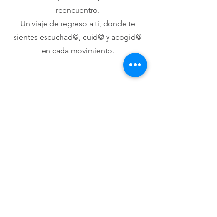
reencuentro.
Un viaje de regreso a ti, donde te
sientes escuchad@, cuid@ y acogid@
en cada movimiento.
Un Regalo Inolvidable
¿Y si regalas una experiencia que toca
el alma?
El Masaje Californiano no solo se
siente… se recuerda.
[Descubre nuestras Tarjetas Regalo
aquí →]